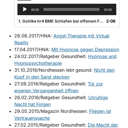
A
00:00
00:00
u
d
1.
Gohlke hr4 BME Schlafen bei offenem Fenster
2:06
i
o
28.08.2017/HNA:
Angst-Therapie mit Virtual
-
Reality
P
l
17.04.2017/HNA:
Mit Hypnose gegen Depression
a
24.02.2017/Ratgeber Gesundheit:
Hypnose und
y
Hypnopsychotherapie
e
31.10.2016/Nordhessen lebt gesund:
Nicht den
r
Kopf in den Sand stecken
27.09.2016/Ratgeber Gesundheit:
Tür zur
eigenen Vergangenheit öffnen
26.02.2016/Ratgeber Gesundheit:
Unruhige
Nacht hat Folgen
29.05.2015/Magazin Nordhessen:
Fliegen ist
Vertrauenssache
27.02.2015/Ratgeber Gesundheit:
Die Macht der